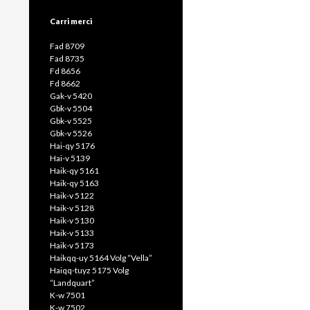
Carri merci
Fad 8709
Fad 8735
Fd 8656
Fd 8662
Gak-v 5420
Gbk-v 5504
Gbk-v 5525
Gbk-v 5526
Hai-qy 5176
Hai-v 5139
Haik-qy 5161
Haik-qy 5163
Haik-v 5122
Haik-v 5128
Haik-v 5130
Haik-v 5133
Haik-v 5173
Haikqq-uy 5164 Volg “Vella”
Haiqq-tuyz 5175 Volg
“Landquart”
K-w 7501
K-w 7502