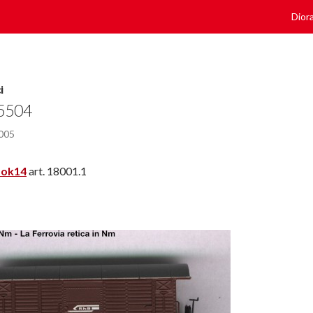
Vai a
Dior
i
5504
005
Lok14
art. 18001.1