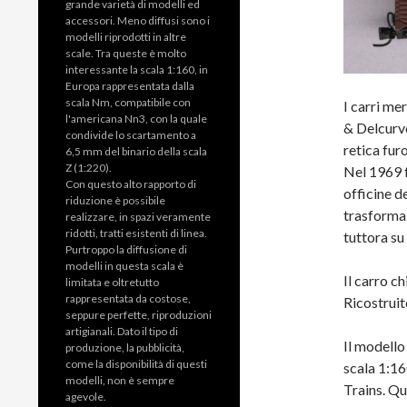
grande varietà di modelli ed
accessori. Meno diffusi sono i
modelli riprodotti in altre
scale. Tra queste è molto
interessante la scala 1:160, in
Europa rappresentata dalla
scala Nm, compatibile con
I carri me
l'americana Nn3, con la quale
& Delcurve
condivide lo scartamento a
retica fu
6,5 mm del binario della scala
Z (1:220).
Nel 1969 
Con questo alto rapporto di
officine d
riduzione è possibile
trasformaz
realizzare, in spazi veramente
ridotti, tratti esistenti di linea.
tuttora su
Purtroppo la diffusione di
modelli in questa scala è
Il carro c
limitata e oltretutto
rappresentata da costose,
Ricostruit
seppure perfette, riproduzioni
artigianali. Dato il tipo di
Il modello
produzione, la pubblicità,
come la disponibilità di questi
scala 1:16
modelli, non è sempre
Trains. Qu
agevole.