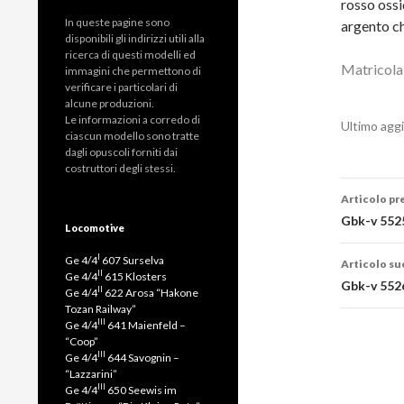
rosso ossi
In queste pagine sono
argento ch
disponibili gli indirizzi utili alla
ricerca di questi modelli ed
Matricola
immagini che permettono di
verificare i particolari di
alcune produzioni.
Le informazioni a corredo di
Ultimo agg
ciascun modello sono tratte
dagli opuscoli forniti dai
costruttori degli stessi.
Navig
Articolo p
artico
Gbk-v 552
Locomotive
I
Ge 4/4
607 Surselva
Articolo su
II
Ge 4/4
615 Klosters
Gbk-v 552
II
Ge 4/4
622 Arosa “Hakone
Tozan Railway”
III
Ge 4/4
641 Maienfeld –
“Coop”
III
Ge 4/4
644 Savognin –
“Lazzarini”
III
Ge 4/4
650 Seewis im