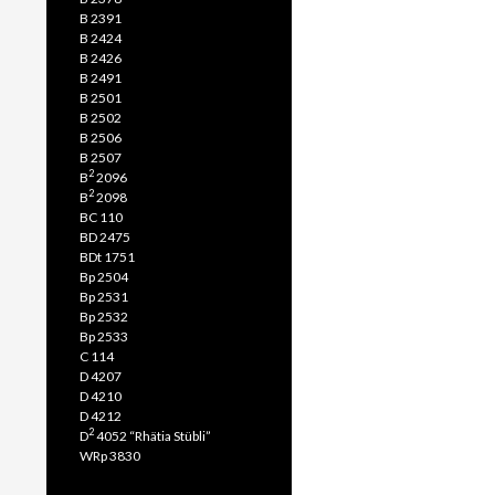
B 2391
B 2424
B 2426
B 2491
B 2501
B 2502
B 2506
B 2507
2
B
2096
2
B
2098
BC 110
BD 2475
BDt 1751
Bp 2504
Bp 2531
Bp 2532
Bp 2533
C 114
D 4207
D 4210
D 4212
2
D
4052 “Rhätia Stübli”
WRp 3830