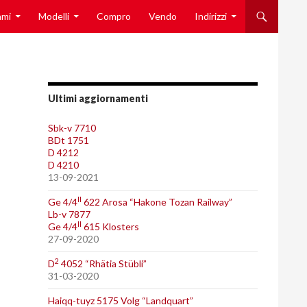
l contenuto
ami
Modelli
Compro
Vendo
Indirizzi
Ultimi aggiornamenti
Sbk-v 7710
BDt 1751
D 4212
D 4210
13-09-2021
II
Ge 4/4
622 Arosa “Hakone Tozan Railway”
Lb-v 7877
II
Ge 4/4
615 Klosters
27-09-2020
2
D
4052 “Rhätia Stübli”
31-03-2020
Haiqq-tuyz 5175 Volg “Landquart”