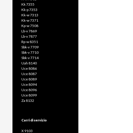
Kk 7355
Kk-p 7353
Kk-w 7313
Kk-w 7371
Kp-w 7508
Lb-v 7869
Lb-v 7877
Rp-w 8351
Sbk-v 7709
Sbk-v 7710
Sbk-v 7714
Uah 8140
Uce 8086
Uce 8087
Uce 8089
Uce 8094
Uce 8096
Uce 8099
Za 8132
Carri di servizio
X 9103