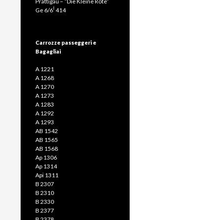
Prättigau – “Die Kleine Rote”
I
Ge 6/6
414
Carrozze passeggeri e
Bagagliai
A 1221
A 1268
A 1270
A 1273
A 1283
A 1292
A 1293
AB 1542
AB 1565
AB 1568
Ap 1306
Ap 1314
Api 1311
B 2307
B 2310
B 2330
B 2377
B 2378