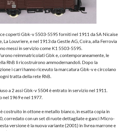
rce coperti Gbk-v 5503-5595 forniti nel 1911 da SA Nicaise
, La Louvriere, e nel 1913 da Gestle AG, Coira, alla Ferrovia
rono messi in servizio come K1 5503-5595.
furono reimmatricolati Gbk e, contemporaneamente, le
ella RhB li ricostruirono ammodernandoli. Dopo la
ione i carri hanno ricevuto la marcatura Gbk-v e circolano
 ogni tratta della rete RhB.
hiuso a 2 assi Gbk-v 5504 è entrato in servizio nel 1911.
o nel 1969 e nel 1977.
 è costruito in ottone e metallo bianco, in esatta copia in
0, corredato con un set di ruote dettagliate e ganci Micro-
esta versione è la nuova variante (2001) in livrea marrone e