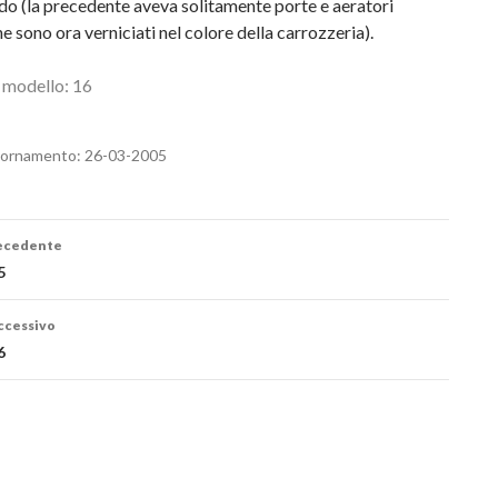
do (la precedente aveva solitamente porte e aeratori
e sono ora verniciati nel colore della carrozzeria).
 modello: 16
iornamento: 26-03-2005
azione
recedente
lo
5
ccessivo
6