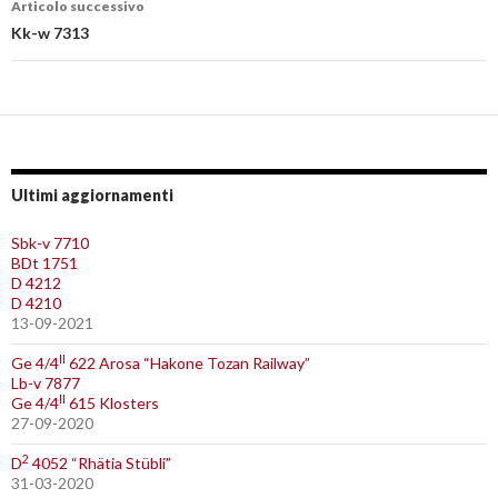
Articolo successivo
Kk-w 7313
Ultimi aggiornamenti
Sbk-v 7710
BDt 1751
D 4212
D 4210
13-09-2021
II
Ge 4/4
622 Arosa “Hakone Tozan Railway”
Lb-v 7877
II
Ge 4/4
615 Klosters
27-09-2020
2
D
4052 “Rhätia Stübli”
31-03-2020