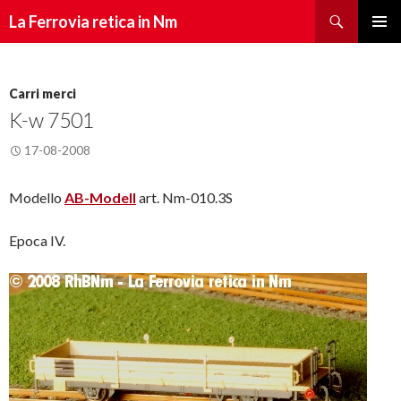
Cerca
La Ferrovia retica in Nm
Vai
Menu
al
principa
contenuto
Carri merci
K-w 7501
17-08-2008
Modello
AB-Modell
art. Nm-010.3S
Epoca IV.