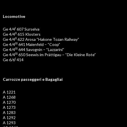
Locomotive
I
Ge 4/4
607 Surselva
II
Ge 4/4
615 Klosters
II
Ge 4/4
622 Arosa “Hakone Tozan Railway”
III
Ge 4/4
641 Maienfeld – “Coop”
III
Ge 4/4
644 Savognin – “Lazzarini”
III
Ge 4/4
650 Seewis im Prättigau – “Die Kleine Rote”
I
Ge 6/6
414
Carrozze passeggeri e Bagagliai
A 1221
A 1268
A 1270
A 1273
A 1283
A 1292
A 1293