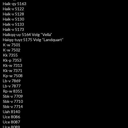
Haik-qy 5163
Haik-v 5122
Haik-v 5128
Haik-v 5130
Haik-v 5133
Haik-v 5173
Haikqq-uy 5164 Volg “Vella”
Haiqq-tuyz 5175 Volg “Landquart”
K-w 7501
K-w 7502
Kk 7355
Kk-p 7353
Kk-w 7313
Kk-w 7371
Kp-w 7508
Lb-v 7869
Lb-v 7877
Rp-w 8351
Sbk-v 7709
Sbk-v 7710
Sbk-v 7714
Uah 8140
Uce 8086
Uce 8087
Uce 8089