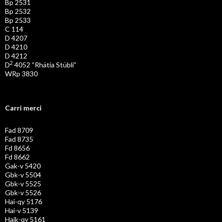
Bp 2531
Bp 2532
Bp 2533
C 114
D 4207
D 4210
D 4212
2
D
4052 “Rhätia Stübli”
WRp 3830
Carri merci
Fad 8709
Fad 8735
Fd 8656
Fd 8662
Gak-v 5420
Gbk-v 5504
Gbk-v 5525
Gbk-v 5526
Hai-qy 5176
Hai-v 5139
Haik-qy 5161