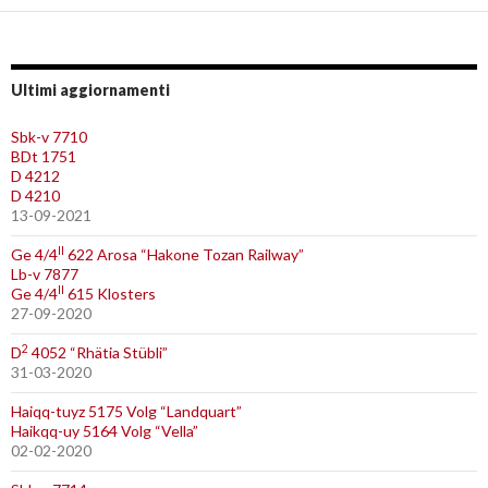
Ultimi aggiornamenti
Sbk-v 7710
BDt 1751
D 4212
D 4210
13-09-2021
II
Ge 4/4
622 Arosa “Hakone Tozan Railway”
Lb-v 7877
II
Ge 4/4
615 Klosters
27-09-2020
2
D
4052 “Rhätia Stübli”
31-03-2020
Haiqq-tuyz 5175 Volg “Landquart”
Haikqq-uy 5164 Volg “Vella”
02-02-2020