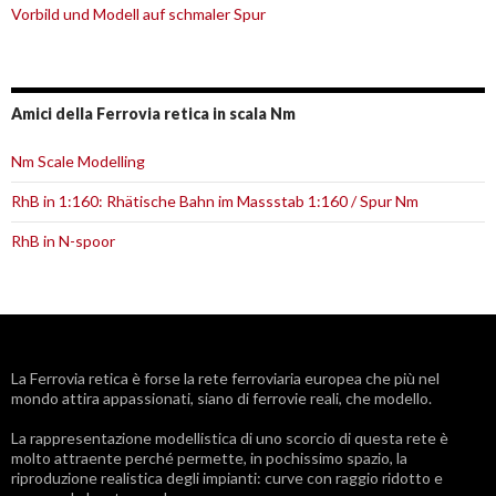
Vorbild und Modell auf schmaler Spur
Amici della Ferrovia retica in scala Nm
Nm Scale Modelling
RhB in 1:160: Rhätische Bahn im Massstab 1:160 / Spur Nm
RhB in N-spoor
La
Ferrovia retica
è forse la rete ferroviaria europea che più nel
mondo attira appassionati, siano di ferrovie reali, che modello.
La rappresentazione modellistica di uno scorcio di questa rete è
molto attraente perché permette, in pochissimo spazio, la
riproduzione realistica degli impianti: curve con raggio ridotto e