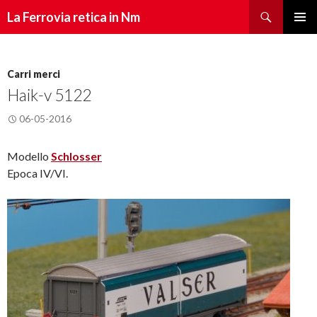
Cerca
La Ferrovia retica in Nm
Vai
Menu
al
principa
contenuto
Carri merci
Haik-v 5122
06-05-2016
Modello
Schlosser
Epoca IV/VI.