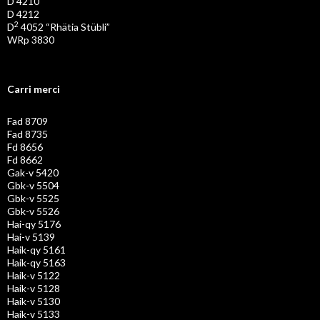
D 4210
D 4212
2
D
4052 “Rhätia Stübli”
WRp 3830
Carri merci
Fad 8709
Fad 8735
Fd 8656
Fd 8662
Gak-v 5420
Gbk-v 5504
Gbk-v 5525
Gbk-v 5526
Hai-qy 5176
Hai-v 5139
Haik-qy 5161
Haik-qy 5163
Haik-v 5122
Haik-v 5128
Haik-v 5130
Haik-v 5133