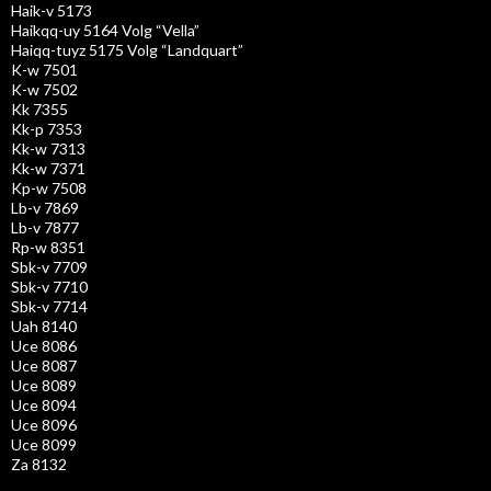
Haik-v 5173
Haikqq-uy 5164 Volg “Vella”
Haiqq-tuyz 5175 Volg “Landquart”
K-w 7501
K-w 7502
Kk 7355
Kk-p 7353
Kk-w 7313
Kk-w 7371
Kp-w 7508
Lb-v 7869
Lb-v 7877
Rp-w 8351
Sbk-v 7709
Sbk-v 7710
Sbk-v 7714
Uah 8140
Uce 8086
Uce 8087
Uce 8089
Uce 8094
Uce 8096
Uce 8099
Za 8132