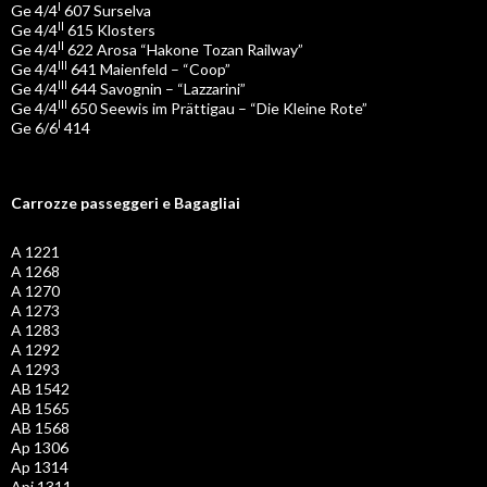
I
Ge 4/4
607 Surselva
II
Ge 4/4
615 Klosters
II
Ge 4/4
622 Arosa “Hakone Tozan Railway”
III
Ge 4/4
641 Maienfeld – “Coop”
III
Ge 4/4
644 Savognin – “Lazzarini”
III
Ge 4/4
650 Seewis im Prättigau – “Die Kleine Rote”
I
Ge 6/6
414
Carrozze passeggeri e Bagagliai
A 1221
A 1268
A 1270
A 1273
A 1283
A 1292
A 1293
AB 1542
AB 1565
AB 1568
Ap 1306
Ap 1314
Api 1311