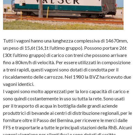
Tutti i vagoni hanno una lunghezza complessiva di 14670mm,
un peso di 15,6t (16,1t l’ultimo gruppo). Possono portare 26t
(30t l’ultimo gruppo) di carico con treni che possono arrivare
fino a 80km/h di velocità. Per essere utilizzati in composizione
a treni rapidi, questi vagoni sono dotati di condotta per il
riscaldamento delle carrozze. Nel 1980 la BVZ ha ricevuto due
vagoni identici.
I vagoni sono molto apprezzati per la loro capacità di carico e
sono quindi costantemente in uso su tutta la rete. Sono usati
per il trasporto di acqua in bottiglia dalle grandi aziende
produttrici di bevande ai centri di distribuzione regionali, per le
forniture oltre il Passo del Bernina, per ricevere le merci dalle
FFS e trasportarle a tutte le principali stazioni della RhB. Alcuni
vagoni viaggiano per clienti fissi e sono dotati di scritte