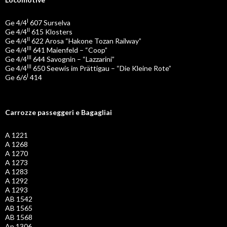
I
Ge 4/4
607 Surselva
II
Ge 4/4
615 Klosters
II
Ge 4/4
622 Arosa “Hakone Tozan Railway”
III
Ge 4/4
641 Maienfeld – “Coop”
III
Ge 4/4
644 Savognin – “Lazzarini”
III
Ge 4/4
650 Seewis im Prättigau – “Die Kleine Rote”
I
Ge 6/6
414
Carrozze passeggeri e Bagagliai
A 1221
A 1268
A 1270
A 1273
A 1283
A 1292
A 1293
AB 1542
AB 1565
AB 1568
Ap 1306