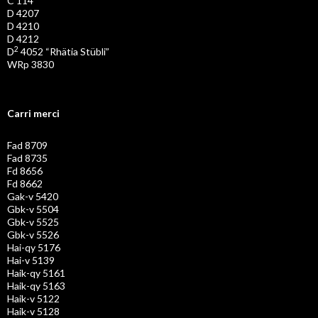
C 114
D 4207
D 4210
D 4212
2
D
4052 “Rhätia Stübli”
WRp 3830
Carri merci
Fad 8709
Fad 8735
Fd 8656
Fd 8662
Gak-v 5420
Gbk-v 5504
Gbk-v 5525
Gbk-v 5526
Hai-qy 5176
Hai-v 5139
Haik-qy 5161
Haik-qy 5163
Haik-v 5122
Haik-v 5128