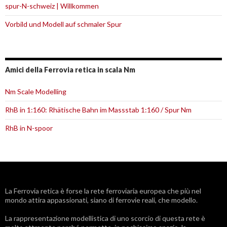
spur-N-schweiz | Willkommen
Vorbild und Modell auf schmaler Spur
Amici della Ferrovia retica in scala Nm
Nm Scale Modelling
RhB in 1:160: Rhätische Bahn im Massstab 1:160 / Spur Nm
RhB in N-spoor
La
Ferrovia retica
è forse la rete ferroviaria europea che più nel
mondo attira appassionati, siano di ferrovie reali, che modello.
La rappresentazione modellistica di uno scorcio di questa rete è