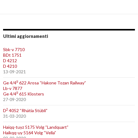
Ultimi aggiornamenti
Sbk-v 7710
BDt 1751
D 4212
D 4210
13-09-2021
II
Ge 4/4
622 Arosa “Hakone Tozan Railway”
Lb-v 7877
II
Ge 4/4
615 Klosters
27-09-2020
2
D
4052 “Rhätia Stübli”
31-03-2020
Haiqq-tuyz 5175 Volg “Landquart”
Haikqq-uy 5164 Volg “Vella”