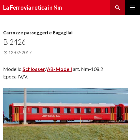
Cerca
La Ferrovia retica in Nm
Vai
Menu
al
principa
contenuto
Carrozze passeggeri e Bagagliai
B 2426
12-02-2017
Modello
Schlosser
/
AB-Modell
art. Nm-108.2
Epoca IV/V.