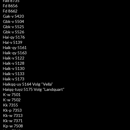
Fad 8735
Fd 8656
Fd 8662
Gak-v 5420
Gbk-v 5504
Gbk-v 5525
Gbk-v 5526
Hai-qy 5176
Hai-v 5139
Haik-qy 5161
Haik-qy 5163
Haik-v 5122
Haik-v 5128
Haik-v 5130
Haik-v 5133
Haik-v 5173
Haikqq-uy 5164 Volg “Vella”
Haiqq-tuyz 5175 Volg “Landquart”
K-w 7501
K-w 7502
Kk 7355
Kk-p 7353
Kk-w 7313
Kk-w 7371
Kp-w 7508