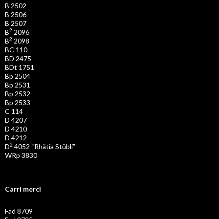
B 2502
B 2506
B 2507
2
B
2096
2
B
2098
BC 110
BD 2475
BDt 1751
Bp 2504
Bp 2531
Bp 2532
Bp 2533
C 114
D 4207
D 4210
D 4212
2
D
4052 “Rhätia Stübli”
WRp 3830
Carri merci
Fad 8709