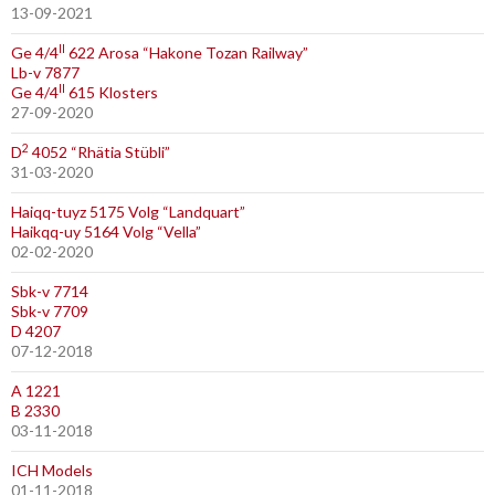
13-09-2021
II
Ge 4/4
622 Arosa “Hakone Tozan Railway”
Lb-v 7877
II
Ge 4/4
615 Klosters
27-09-2020
2
D
4052 “Rhätia Stübli”
31-03-2020
Haiqq-tuyz 5175 Volg “Landquart”
Haikqq-uy 5164 Volg “Vella”
02-02-2020
Sbk-v 7714
Sbk-v 7709
D 4207
07-12-2018
A 1221
B 2330
03-11-2018
ICH Models
01-11-2018