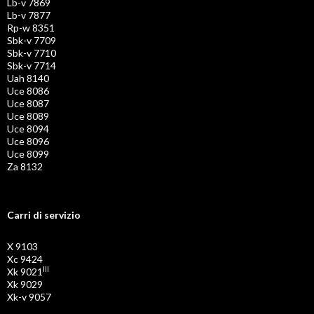
Lb-v 7869
Lb-v 7877
Rp-w 8351
Sbk-v 7709
Sbk-v 7710
Sbk-v 7714
Uah 8140
Uce 8086
Uce 8087
Uce 8089
Uce 8094
Uce 8096
Uce 8099
Za 8132
Carri di servizio
X 9103
Xc 9424
III
Xk 9021
Xk 9029
Xk-v 9057