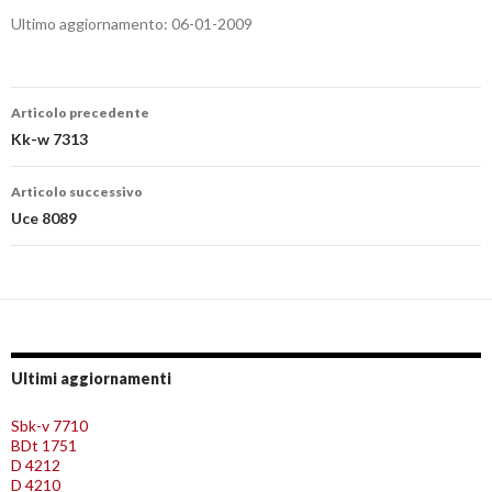
Ultimo aggiornamento: 06-01-2009
Navigazione
Articolo precedente
articolo
Kk-w 7313
Articolo successivo
Uce 8089
Ultimi aggiornamenti
Sbk-v 7710
BDt 1751
D 4212
D 4210