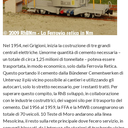
Nel 1954, nei Grigioni, inizia la costruzione di tre grandi
centrali elettriche. L’enorme quantità di cemento necessaria –
un totale di circa 1,25 milioni di tonnellate – poteva essere
trasportata, in modo economico, solo dalla Ferrovia Retica.
Questo portando il cemento dalla Bündener Cementwerken di
Untervaz il più vicino possibile ai cantieri e utilizzando gli
autocarri, solo lo stretto necessario, per i restanti tratti. Per
superare questo compito, la RhB sviluppò, in collaborazione
con le industrie costruttrici, dei vagoni silo per il trasporto del
cemento. Dal 1956 al 1959, la FFA e la MWB consegnarono un
totale di 70 veicoli. 10 Teste di Moro andarono alla linea
Mesolcina, il resto sulla rete principale dove fecero servizio, in
convogli bloccati, da Untervaz alle stazioni di trasbordo vicine