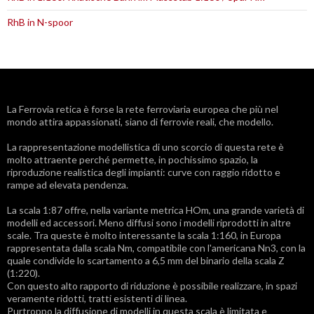
RhB in N-spoor
La
Ferrovia retica
è forse la rete ferroviaria europea che più nel
mondo attira appassionati, siano di ferrovie reali, che modello.
La rappresentazione modellistica di uno scorcio di questa rete è
molto attraente perché permette, in pochissimo spazio, la
riproduzione realistica degli impianti: curve con raggio ridotto e
rampe ad elevata pendenza.
La scala 1:87 offre, nella variante metrica HOm, una grande varietà di
modelli ed accessori. Meno diffusi sono i modelli riprodotti in altre
scale. Tra queste è molto interessante la scala 1:160, in Europa
rappresentata dalla scala Nm, compatibile con l'americana Nn3, con la
quale condivide lo scartamento a 6,5 mm del binario della scala Z
(1:220).
Con questo alto rapporto di riduzione è possibile realizzare, in spazi
veramente ridotti, tratti esistenti di linea.
Purtroppo la diffusione di modelli in questa scala è limitata e