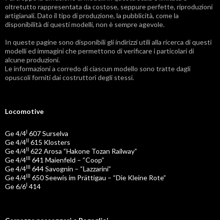
oltretutto rappresentata da costose, seppure perfette, riproduzioni
artigianali. Dato il tipo di produzione, la pubblicità, come la
disponibilità di questi modelli, non è sempre agevole.
In queste pagine sono disponibili gli indirizzi utili alla ricerca di questi
modelli ed immagini che permettono di verificare i particolari di
alcune produzioni.
Le informazioni a corredo di ciascun modello sono tratte dagli
opuscoli forniti dai costruttori degli stessi.
Locomotive
I
Ge 4/4
607 Surselva
II
Ge 4/4
615 Klosters
II
Ge 4/4
622 Arosa “Hakone Tozan Railway”
III
Ge 4/4
641 Maienfeld – “Coop”
III
Ge 4/4
644 Savognin – “Lazzarini”
III
Ge 4/4
650 Seewis im Prättigau – “Die Kleine Rote”
I
Ge 6/6
414